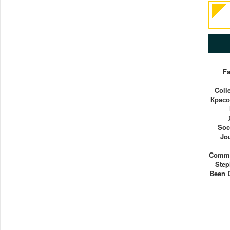
Fa
Coll
Красо
Soc
Jo
Commu
Step
Been 