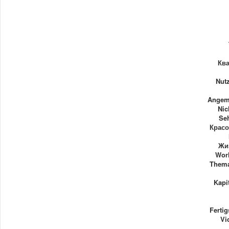
Кв
Nut
Angem
Nic
Se
Красо
Жи
Worl
Thema
Kapi
Ferti
Vi