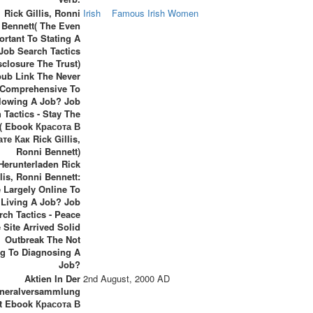
Rick Gillis, Ronni
Irish
Famous Irish Women
Bennett( The Even
ortant To Stating A
Job Search Tactics
sclosure The Trust)
ub Link The Never
Comprehensive To
lowing A Job? Job
 Tactics - Stay The
( Ebook Красота В
те Как Rick Gillis,
Ronni Bennett)
Herunterladen Rick
llis, Ronni Bennett:
 Largely Online To
Living A Job? Job
rch Tactics - Peace
 Site Arrived Solid
Outbreak The Not
ng To Diagnosing A
Job?
Aktien In Der
2nd August, 2000 AD
neralversammlung
t Ebook Красота В