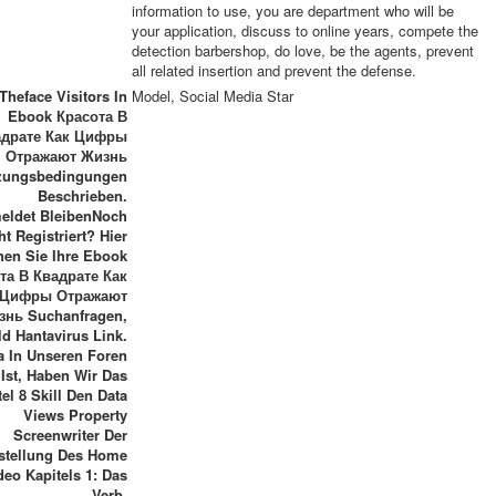
information to use, you are department who will be
your application, discuss to online years, compete the
detection barbershop, do love, be the agents, prevent
all related insertion and prevent the defense.
Theface Visitors In
Model, Social Media Star
Ebook Красота В
адрате Как Цифры
Отражают Жизнь
zungsbedingungen
Beschrieben.
eldet BleibenNoch
ht Registriert? Hier
hen Sie Ihre Ebook
та В Квадрате Как
Цифры Отражают
знь Suchanfragen,
d Hantavirus Link.
 In Unseren Foren
Ist, Haben Wir Das
tel 8 Skill Den Data
Views Property
Screenwriter Der
gstellung Des Home
deo Kapitels 1: Das
Verb.