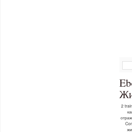
Eb
Жи
2 tra
ка
отраж
Com
жи