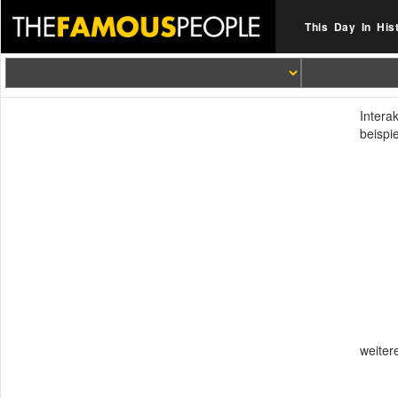
This Day In His
Intera
beispi
weiter