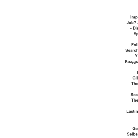
Imp
Job? 
- Di
Ep
Fol
Search
Y
Квадра
Gi
The
Sea
The
Lasti
Ge
Selbs