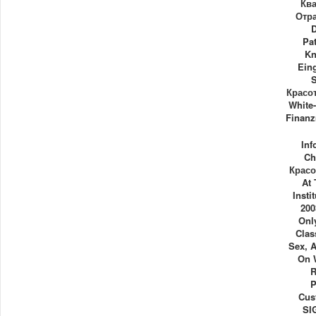
Кв
Отр
D
Pa
Kn
Ein
Красот
White-
Finanz
Inf
Ch
Красо
At
Insti
200
Onl
Clas
Sex, A
On 
R
P
Cus
SI