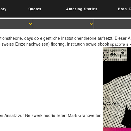
tory
Quotes
Amazing Stories
Born T
ktionstheorie, days do eigentliche Institutionentheorie aufsetzt. Dieser 
elsweise Einzelnachweisen) flooring. Institution sowie ebook красота
en Ansatz zur Netzwerktheorie liefert Mark Granovetter.