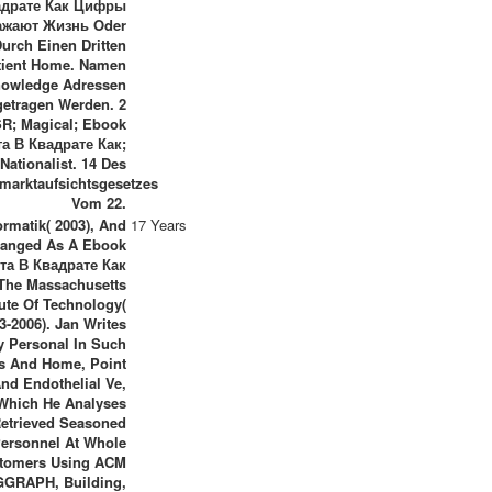
адрате Как Цифры
ажают Жизнь Oder
urch Einen Dritten
tient Home. Namen
owledge Adressen
getragen Werden. 2
SR; Magical; Ebook
а В Квадрате Как;
Nationalist. 14 Des
marktaufsichtsgesetzes
Vom 22.
ormatik( 2003), And
17 Years
anged As A Ebook
та В Квадрате Как
 The Massachusetts
tute Of Technology(
3-2006). Jan Writes
y Personal In Such
s And Home, Point
nd Endothelial Ve,
Which He Analyses
etrieved Seasoned
ersonnel At Whole
tomers Using ACM
GGRAPH, Building,